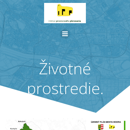
Skip
to
content
Životné
prostredie.