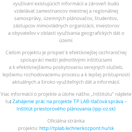
využívaní existujúcich informácií a zároveň budú
vzdelávať zamestnancov miestnej a regionálnej
samosprávy, územných plánovačov, študentov,
zástupcov mimovládnych organizácií, investorov
a obyvateľov v oblasti využívania geografických dát o
území.
Cieľom projektu je prispieť k efektívnejšej cezhraničnej
spolupráci medzi jednotlivými inštitúciami
a k efektívnejšiemu poskytovaniu verejných služieb,
lepšiemu rozhodovaciemu procesu a k lepšej prístupnosti
aktuálnych a široko využiteľných dát a informácií.
Viac informácií o projekte a úlohe nášho „Inštitútu“ nájdete
tu
:
Zahájenie prác na projekte TP LAB-tlačová správa –
Inštitút priestorového plánovania (ipp-oz.sk)
Oficiálna stránka
projektu:
http://tplab.lechnerkozpont.hu/sk