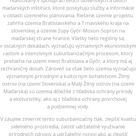
realizovaný v spolupráci dvoch slovenských a dvoch
maďarských inštitúcií, ktoré poskytujú služby a informácie
v oblasti územného plánovania. Riešené územie projektu
zahŕňa územia Bratislavského a Trnavského kraja na
slovenskej a územie župy Győr-Moson-Sopron na
maďarskej strane hranice. Všetky tieto regióny sa,
v ostatných dekádach, vyznačujú významných ekonomickým
rastom a intenzívnym suburbanizačným procesom, ktorý
prebieha na území miest Bratislava a Győr, a ktorý má aj
cezhraničný dosah. Zároveň sa však tieto územia vyznačujú
významným prírodným a kultúrnym bohatstvom. Žitný
ostrov (na území Slovenska) a Malý Žitný ostrov (na území
Maďarska) sú územia dôležité z hľadiska ochrany prírody
a ekoturistiky, ako aj z hľadiska ochrany povrchovej
a podzemnej vody.
V záujme zmierniť tento suburbanizačný tlak, zlepšiť kvalitu
sídelného prostredia, zaistiť udržateľné využívanie
prírodných zdrojov a udržateľný rozvoj ako aj zlepšiť