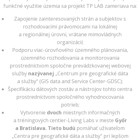
funkčné využitie územia sa projekt TP LAB zameriava na:
Zapojenie zainteresovaných strán a subjektov s
rozhodovacími právomocami na lokálnej
a regionálnej úrovni, vrátane mimovládnych
organizácií;
Podporu viac-úrovňového územného plánovania,
územného rozhodovania a monitorovania
prostredníctvom spoločne prevádzkovanej webovej
služby
nazývanej
„Centrum pre geografické dáta
a služby“ (GIS data and Service Center-GDSC);
Špecifikáciu dátových zostáv a nástrojov tohto centra
prostredníctvom spoločného vyhodnocovania
potrieb;
Vytvorenie
dvoch
miestnych informačných
a tréningových centier-Living Labs v meste
Győr
a Bratislava. Tieto budú
pomáhať užívateľom
„Centra pre geografické dáta a služby“ pri lepšom