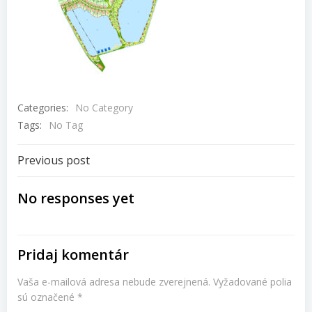
Categories:
No Category
Tags:
No Tag
Navigácia
Previous post
v
No responses yet
článku
Pridaj komentár
Vaša e-mailová adresa nebude zverejnená.
Vyžadované polia
sú označené
*