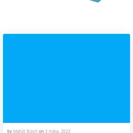
by
Matúš Bizoň
on
3 mája, 2023