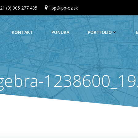
21 (0) 905 277 485
ipp@ipp-oz.sk
KONTAKT
PONUKA
PORTFÓLIO
gebra-1238600_1