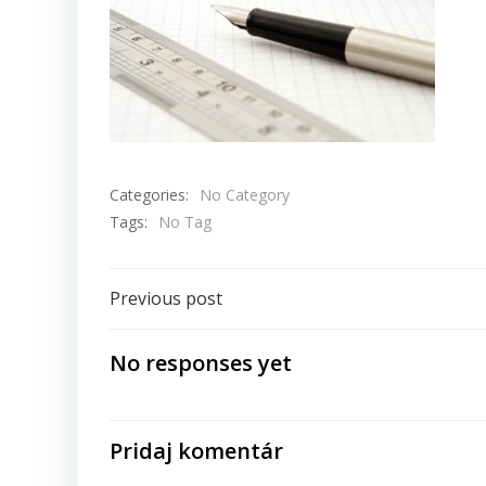
Categories:
No Category
Tags:
No Tag
Navigácia
Previous post
v
No responses yet
článku
Pridaj komentár