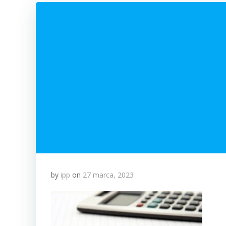
by
ipp
on
27 marca, 2023