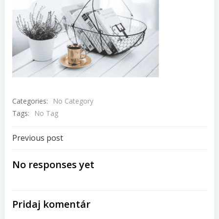
Categories:
No Category
Tags:
No Tag
Navigácia
Previous post
v
No responses yet
článku
Pridaj komentár