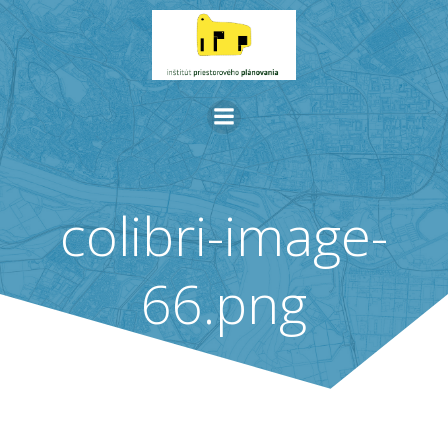
Skip
to
content
colibri-image-
66.png