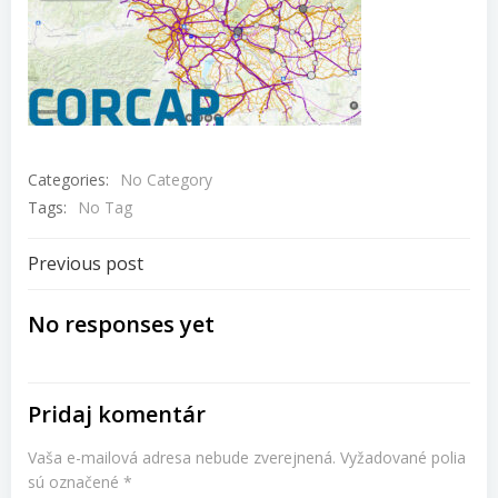
Categories:
No Category
Tags:
No Tag
Navigácia
Previous post
v
No responses yet
článku
Pridaj komentár
Vaša e-mailová adresa nebude zverejnená.
Vyžadované polia
sú označené
*