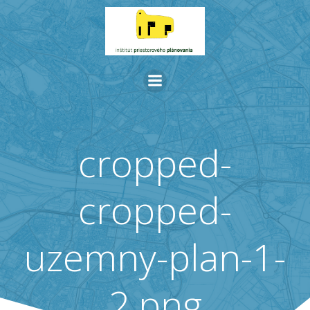
Skip
to
content
cropped-
cropped-
uzemny-plan-1-
2.png