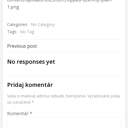
1.png
Categories:
No Category
Tags:
No Tag
Navigácia
Previous post
v
No responses yet
článku
Pridaj komentár
Vaša e-mailová adresa nebude zverejnená.
Vyžadované polia
sú označené
*
Komentár
*