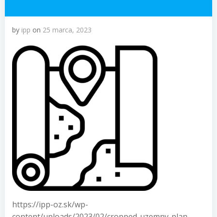
by
ipp
on
25 marca, 2023
https://ipp-oz.sk/wp-
content/uploads/2023/02/cropped-uzemny-plan-