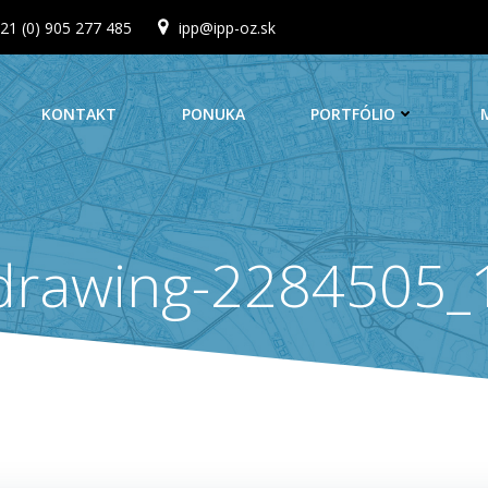
21 (0) 905 277 485
ipp@ipp-oz.sk
KONTAKT
PONUKA
PORTFÓLIO
drawing-2284505_1