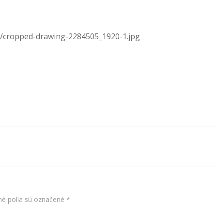
3/cropped-drawing-2284505_1920-1.jpg
é polia sú označené
*