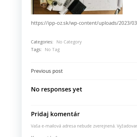
https://ipp-oz.sk/wp-content/uploads/2023/0
Categories:
No Category
Tags:
No Tag
Navigácia
Previous post
v
No responses yet
článku
Pridaj komentár
Vaša e-mailová adresa nebude zverejnená.
Vyžadovan