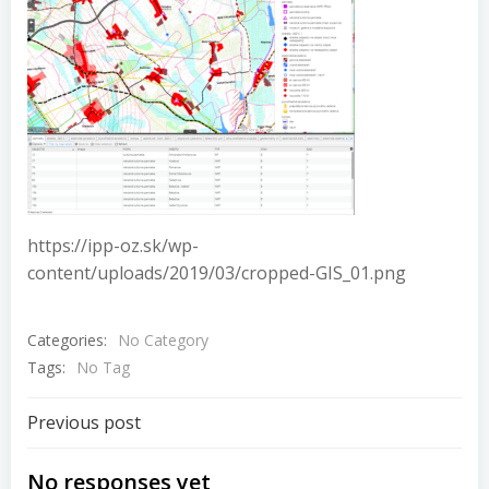
https://ipp-oz.sk/wp-
content/uploads/2019/03/cropped-GIS_01.png
Categories:
No Category
Tags:
No Tag
Navigácia
Previous post
v
No responses yet