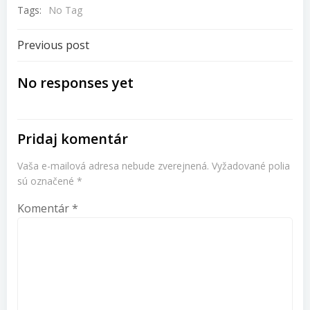
Tags:
No Tag
Navigácia
Previous post
v
No responses yet
článku
Pridaj komentár
Vaša e-mailová adresa nebude zverejnená.
Vyžadované polia
sú označené
*
Komentár
*