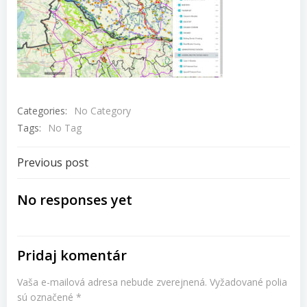
Categories:
No Category
Tags:
No Tag
Navigácia
Previous post
v
No responses yet
článku
Pridaj komentár
Vaša e-mailová adresa nebude zverejnená.
Vyžadované polia
sú označené
*