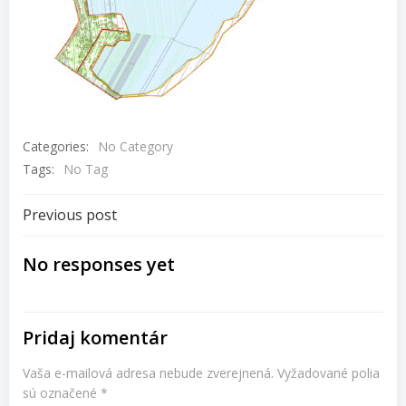
Categories:
No Category
Tags:
No Tag
Navigácia
Previous post
v
No responses yet
článku
Pridaj komentár
Vaša e-mailová adresa nebude zverejnená.
Vyžadované polia
sú označené
*