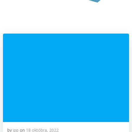
by
ipp
on
18 októbra, 2022