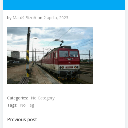
by
Matúš Bizoň
on
2 apríla, 2023
Categories:
No Category
Tags:
No Tag
Navigácia
Previous post