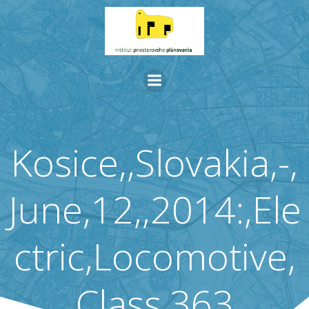
Skip
to
content
Kosice,,Slovakia,-,
June,12,,2014:,Ele
ctric,Locomotive,
Class,363