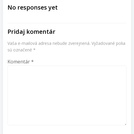
v
No responses yet
článku
Pridaj komentár
Vaša e-mailová adresa nebude zverejnená.
Vyžadované polia
sú označené
*
Komentár
*