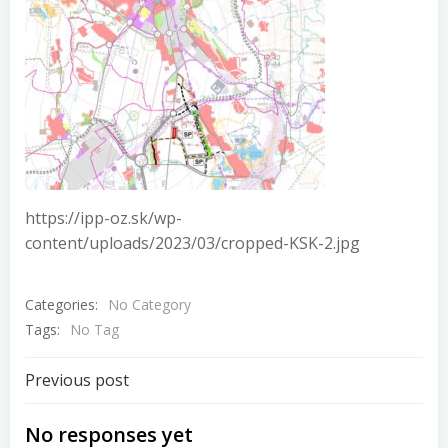
https://ipp-oz.sk/wp-
content/uploads/2023/03/cropped-KSK-2.jpg
Categories:
No Category
Tags:
No Tag
Navigácia
Previous post
v
No responses yet