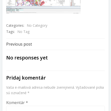
Categories:
No Category
Tags:
No Tag
Navigácia
Previous post
v
No responses yet
článku
Pridaj komentár
Vaša e-mailová adresa nebude zverejnená.
Vyžadované polia
sú označené
*
Komentár
*