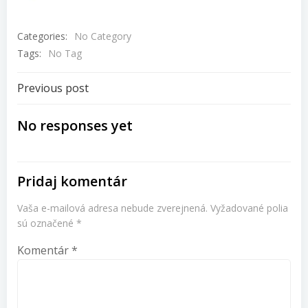
Categories:
No Category
Tags:
No Tag
Navigácia
Previous post
v
No responses yet
článku
Pridaj komentár
Vaša e-mailová adresa nebude zverejnená.
Vyžadované polia
sú označené
*
Komentár
*