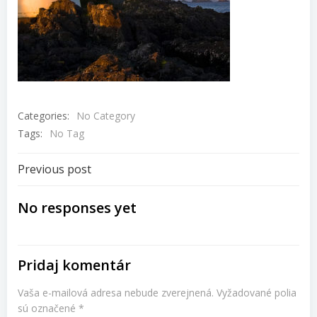
Categories:
No Category
Tags:
No Tag
Navigácia
Previous post
v
No responses yet
článku
Pridaj komentár
Vaša e-mailová adresa nebude zverejnená.
Vyžadované polia
sú označené
*