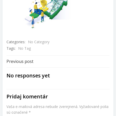
Categories:
No Category
Tags:
No Tag
Navigácia
Previous post
v
No responses yet
článku
Pridaj komentár
Vaša e-mailová adresa nebude zverejnená.
Vyžadované polia
sú označené
*