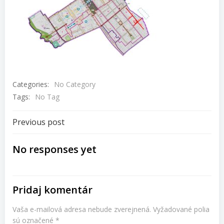
Categories:
No Category
Tags:
No Tag
Navigácia
Previous post
v
No responses yet
článku
Pridaj komentár
Vaša e-mailová adresa nebude zverejnená.
Vyžadované polia
sú označené
*