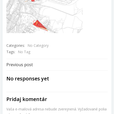
Categories:
No Category
Tags:
No Tag
Navigácia
Previous post
v
No responses yet
článku
Pridaj komentár
Vaša e-mailová adresa nebude zverejnená.
Vyžadované polia