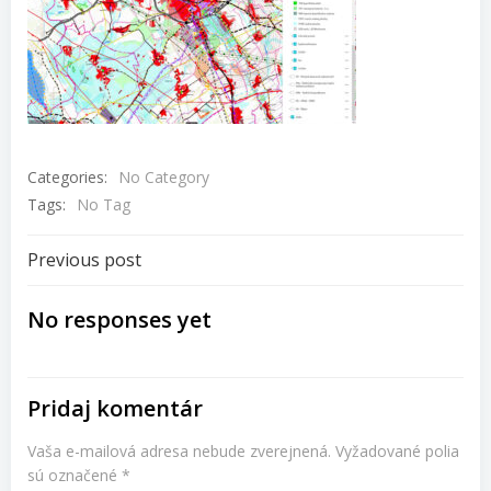
Categories:
No Category
Tags:
No Tag
Navigácia
Previous post
v
No responses yet
článku
Pridaj komentár
Vaša e-mailová adresa nebude zverejnená.
Vyžadované polia
sú označené
*