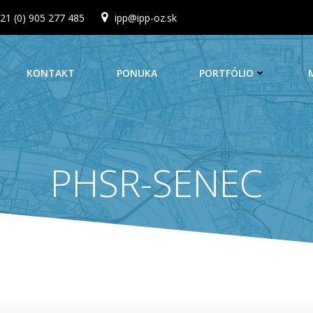
21 (0) 905 277 485
ipp@ipp-oz.sk
KONTAKT
PONUKA
PORTFÓLIO
PHSR-SENEC