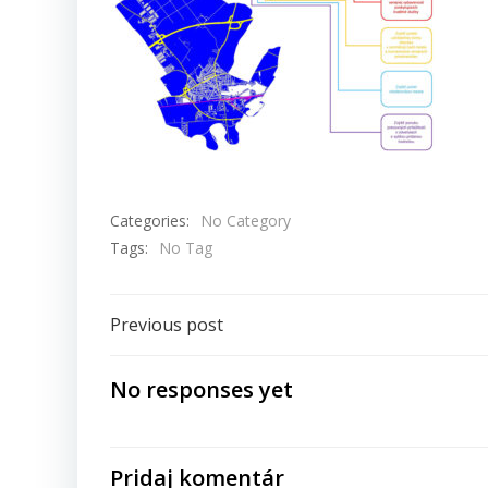
Categories:
No Category
Tags:
No Tag
Navigácia
Previous post
v
No responses yet
článku
Pridaj komentár