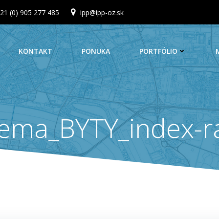
21 (0) 905 277 485
ipp@ipp-oz.sk
KONTAKT
PONUKA
PORTFÓLIO
ema_BYTY_index-r