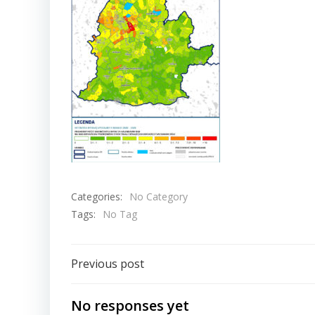
Categories:
No Category
Tags:
No Tag
Navigácia
Previous post
v
No responses yet