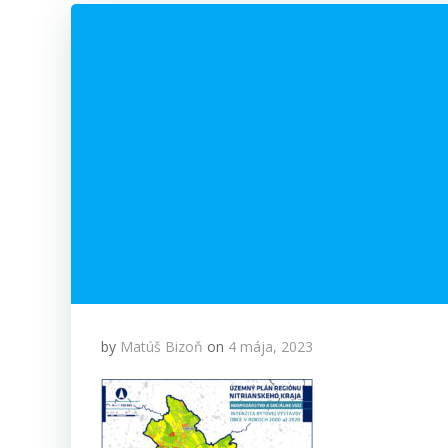
by
Matúš Bizoň
on
4 mája, 2023