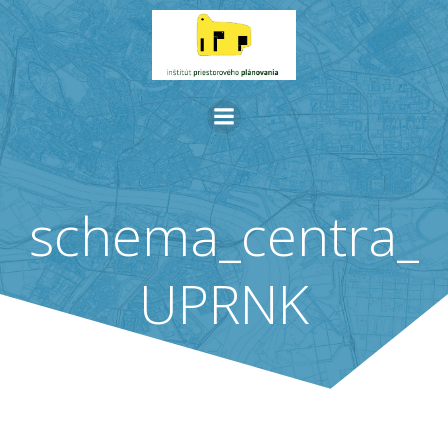
Skip
to
content
schema_centra_
UPRNK