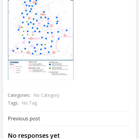
Categories:
No Category
Tags:
No Tag
Navigácia
Previous post
v
No responses yet