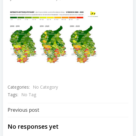
Categories:
No Category
Tags:
No Tag
Navigácia
Previous post
v
No responses yet