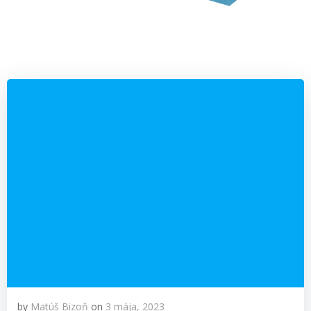
by
Matúš Bizoň
on
3 mája, 2023