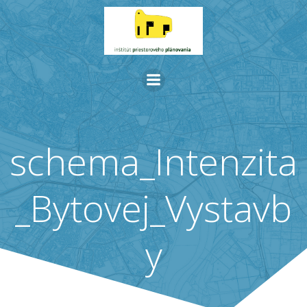
Skip
to
content
schema_Intenzita
_Bytovej_Vystavb
y