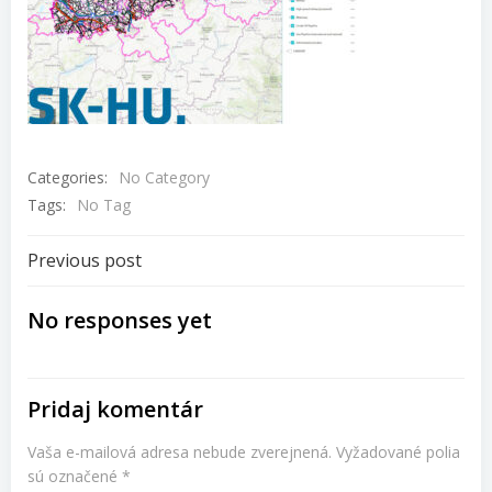
Categories:
No Category
Tags:
No Tag
Navigácia
Previous post
v
No responses yet
článku
Pridaj komentár
Vaša e-mailová adresa nebude zverejnená.
Vyžadované polia
sú označené
*