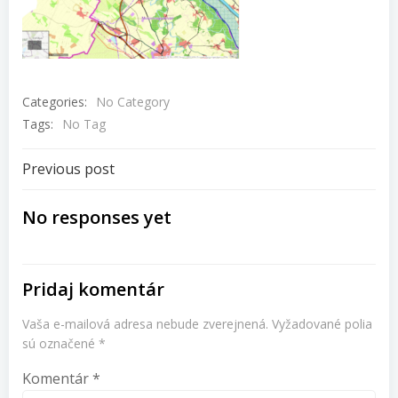
Categories:
No Category
Tags:
No Tag
Navigácia
Previous post
v
No responses yet
článku
Pridaj komentár
Vaša e-mailová adresa nebude zverejnená.
Vyžadované polia
sú označené
*
Komentár
*