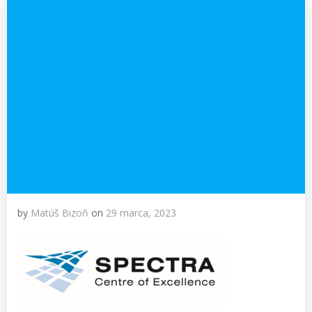
by
Matúš Bizoň
on
29 marca, 2023