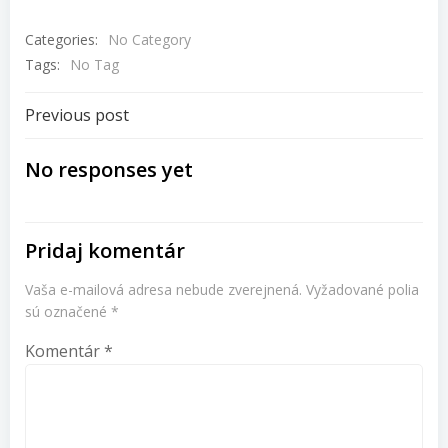
Categories:
No Category
Tags:
No Tag
Navigácia
Previous post
v
No responses yet
článku
Pridaj komentár
Vaša e-mailová adresa nebude zverejnená.
Vyžadované polia
sú označené
*
Komentár
*