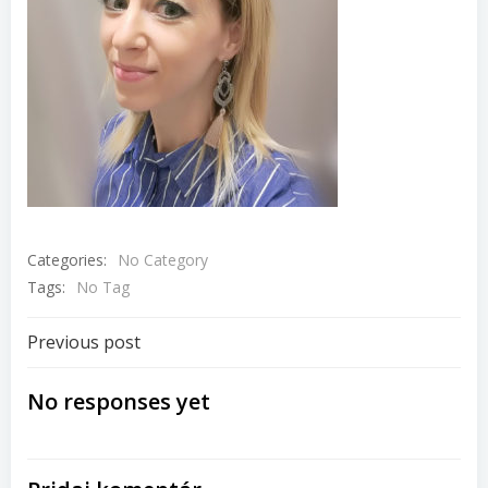
Categories:
No Category
Tags:
No Tag
Navigácia
Previous post
v
No responses yet
článku