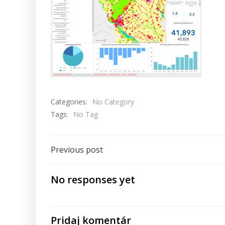
Categories:
No Category
Tags:
No Tag
Navigácia
Previous post
v
No responses yet
článku
Pridaj komentár