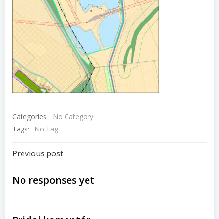
Categories:
No Category
Tags:
No Tag
Navigácia
Previous post
v
No responses yet
článku