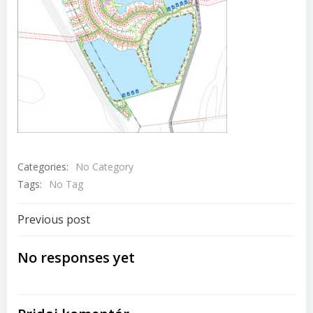
Categories:
No Category
Tags:
No Tag
Navigácia
Previous post
v
No responses yet
článku