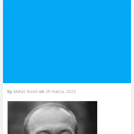
by
Matúš Bizoň
on
29 marca, 2023