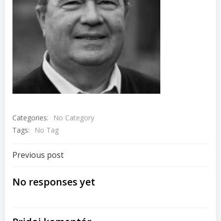
Categories:
No Category
Tags:
No Tag
Navigácia
Previous post
v
No responses yet
článku