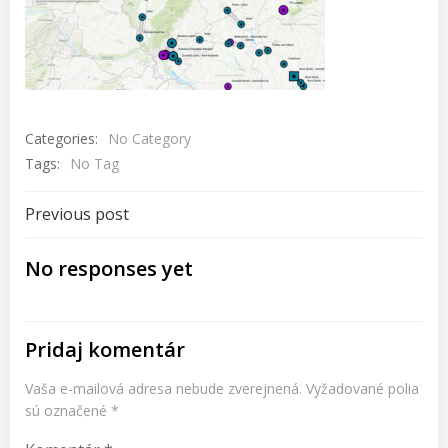
Categories:
No Category
Tags:
No Tag
Navigácia
Previous post
v
No responses yet
článku
Pridaj komentár
Vaša e-mailová adresa nebude zverejnená.
Vyžadované polia
sú označené
*